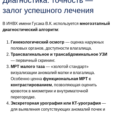
Диагностика: точность —
залог успешного лечения
В ИНВХ имени Гусака В.К. используется
многоэтапный
диагностический алгоритм
:
Гинекологический осмотр
— оценка наружных
половых органов, доступности влагалища.
Трансвагинальное и трансабдоминальное УЗИ
— первичный скрининг.
МРТ малого таза
— «золотой стандарт»
визуализации аномалий матки и влагалища.
Особенно ценна
функциональная МРТ с
контрастированием
, позволяющая оценить
кровоток в миометрии и внутриматочной
перегородке.
Экскреторная урография или КТ-урография
—
для выявления сопутствующих аномалий почек и