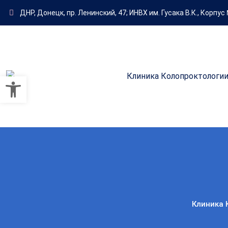
ДНР, Донецк, пр. Ленинский, 47; ИНВХ им. Гусака В.К., Корпус 
Открыть панель инструмент
Клиника 