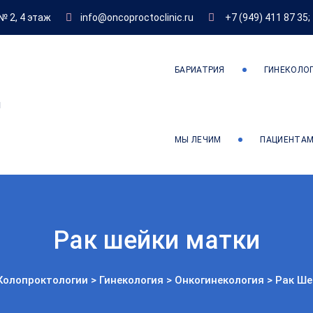
№ 2, 4 этаж
info@oncoproctoclinic.ru
+7 (949) 411 87 35
;
БАРИАТРИЯ
ГИНЕКОЛО
ов
МЫ ЛЕЧИМ
ПАЦИЕНТА
Рак шейки матки
Колопроктологии
>
Гинекология
>
Онкогинекология
>
Рак Ше