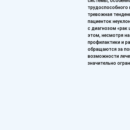
системы, особенн
трудоспособного 
тревожная тенденц
пациенток неукло
с диагнозом «рак 
этом, несмотря н
профилактики и р
обращаются за по
возможности лече
значительно огра