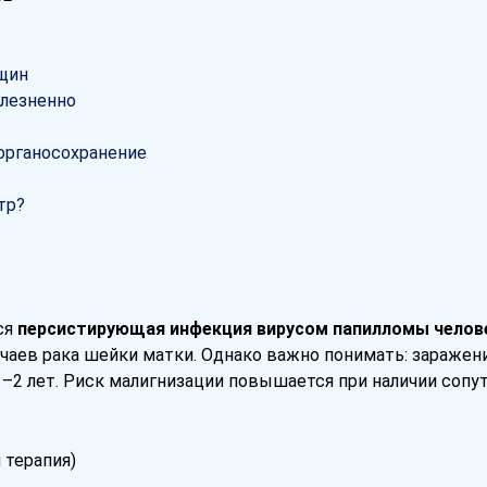
нщин
олезненно
органосохранение
тр?
ся
персистирующая инфекция вирусом папилломы челове
чаев рака шейки матки. Однако важно понимать: заражен
1–2 лет. Риск малигнизации повышается при наличии соп
 терапия)