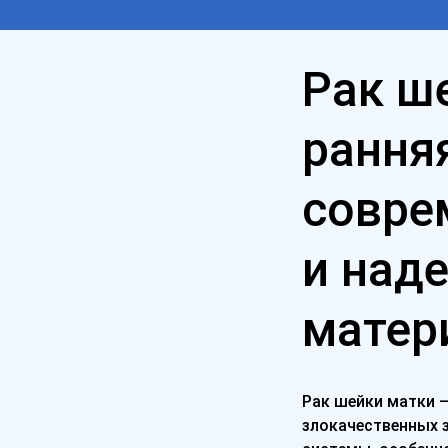
Рак ш
рання
совре
и над
матер
Рак шейки матки 
злокачественных 