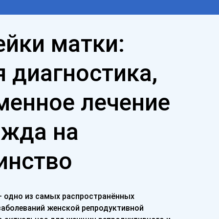
ейки матки:
я диагностика,
менное лечение
ежда на
инство
— одно из самых распространённых
заболеваний женской репродуктивной